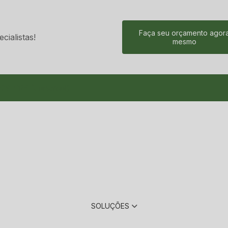
Faça seu orçamento agor
ialistas!
mesmo
09-5128 (Comercial)
SOLUÇÕES