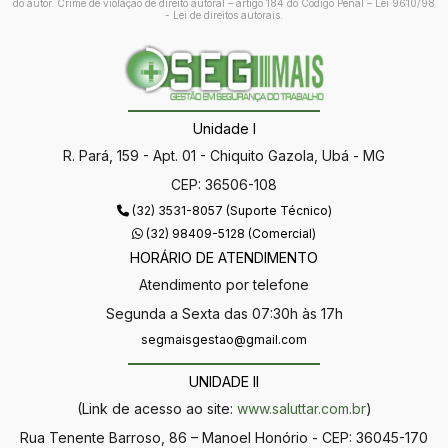
do autor. Crime de violação de direito autoral – artigo 184 do Código Penal –
Lei 9610/98
- Lei de direitos autorais
.
Unidade I
R. Pará, 159 - Apt. 01 - Chiquito Gazola, Ubá - MG
CEP: 36506-108
(32) 3531-8057 (Suporte Técnico)
(32) 98409-5128 (Comercial)
HORÁRIO DE ATENDIMENTO
Atendimento por telefone
Segunda a Sexta das 07:30h às 17h
segmaisgestao@gmail.com
UNIDADE II
(Link de acesso ao site:
www.saluttar.com.br
)
Rua Tenente Barroso, 86 – Manoel Honório - CEP: 36045-170