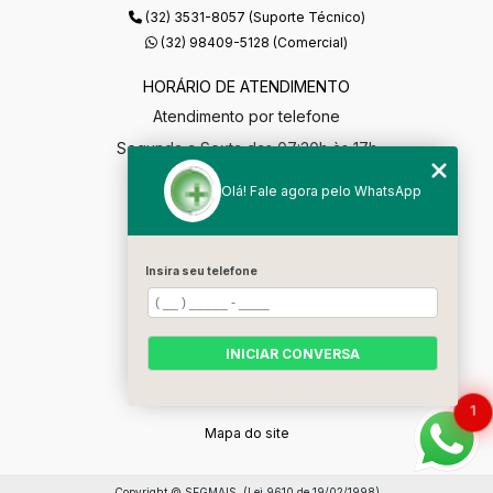
(32) 3531-8057 (Suporte Técnico)
(32) 98409-5128 (Comercial)
HORÁRIO DE ATENDIMENTO
Atendimento por telefone
Segunda a Sexta das 07:30h às 17h
segmaisgestao@gmail.com
Olá! Fale agora pelo WhatsApp
MENU
Home
Insira seu telefone
Empresa
Soluções
INICIAR CONVERSA
Contato
Categorias
1
Mapa do site
Copyright © SEGMAIS. (Lei 9610 de 19/02/1998)