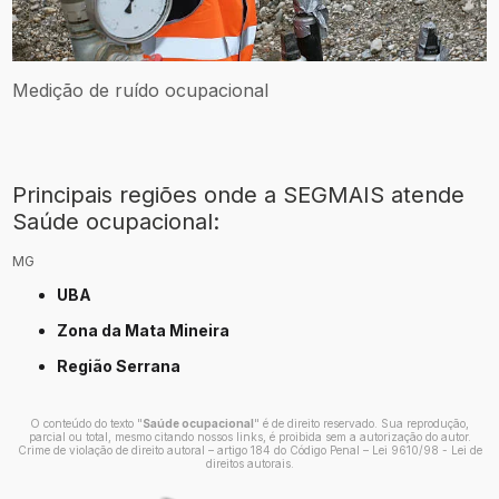
Medição de ruído ocupacional
Principais regiões onde a SEGMAIS atende
Saúde ocupacional:
MG
UBA
Zona da Mata Mineira
Região Serrana
O conteúdo do texto "
Saúde ocupacional
" é de direito reservado. Sua reprodução,
parcial ou total, mesmo citando nossos links, é proibida sem a autorização do autor.
Crime de violação de direito autoral – artigo 184 do Código Penal –
Lei 9610/98 - Lei de
direitos autorais
.