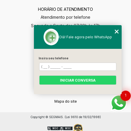
HORÁRIO DE ATENDIMENTO
Atendimento por telefone
Segunda a Sexta das 07:30h às 17h
segmaisgestao@gmail.com
Olá! Fale agora pelo WhatsApp
MENU
Home
Insira seu telefone
Empresa
Soluções
INICIAR CONVERSA
Contato
Categorias
1
Mapa do site
Copyright © SEGMAIS. (Lei 9610 de 19/02/1998)
W3C
W3C