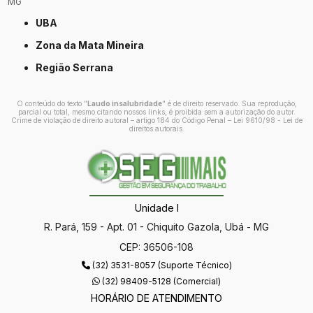
MG
UBA
Zona da Mata Mineira
Região Serrana
O conteúdo do texto "
Laudo insalubridade
" é de direito reservado. Sua reprodução,
parcial ou total, mesmo citando nossos links, é proibida sem a autorização do autor.
Crime de violação de direito autoral – artigo 184 do Código Penal –
Lei 9610/98 - Lei de
direitos autorais
.
Unidade I
R. Pará, 159 - Apt. 01 - Chiquito Gazola, Ubá - MG
CEP: 36506-108
(32) 3531-8057 (Suporte Técnico)
(32) 98409-5128 (Comercial)
HORÁRIO DE ATENDIMENTO