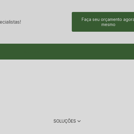
Faça seu orçamento agor
ialistas!
mesmo
09-5128 (Comercial)
SOLUÇÕES