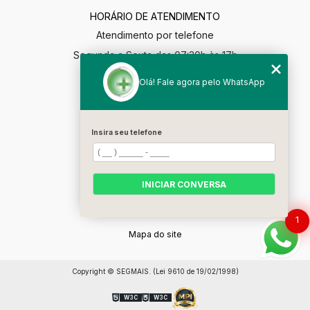
HORÁRIO DE ATENDIMENTO
Atendimento por telefone
Segunda a Sexta das 07:30h às 17h
segmaisgestao@gmail.com
Olá! Fale agora pelo WhatsApp
MENU
Home
Insira seu telefone
Empresa
Soluções
INICIAR CONVERSA
Contato
Categorias
1
Mapa do site
Copyright © SEGMAIS. (Lei 9610 de 19/02/1998)
W3C
W3C