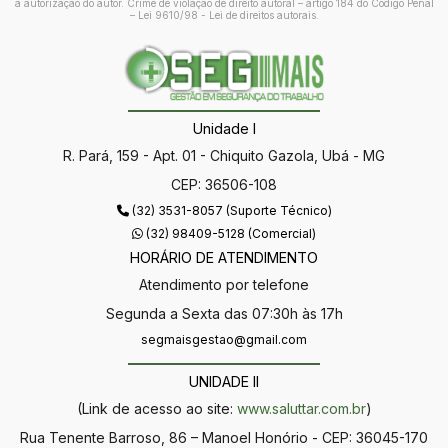
a autorização do autor. Crime de violação de direito autoral – artigo 184 do Código Penal
–
Lei 9610/98 - Lei de direitos autorais
.
Unidade I
R. Pará, 159 - Apt. 01 - Chiquito Gazola, Ubá - MG
CEP: 36506-108
(32) 3531-8057 (Suporte Técnico)
(32) 98409-5128 (Comercial)
HORÁRIO DE ATENDIMENTO
Atendimento por telefone
Segunda a Sexta das 07:30h às 17h
segmaisgestao@gmail.com
UNIDADE II
(Link de acesso ao site:
www.saluttar.com.br
)
Rua Tenente Barroso, 86 – Manoel Honório - CEP: 36045-170