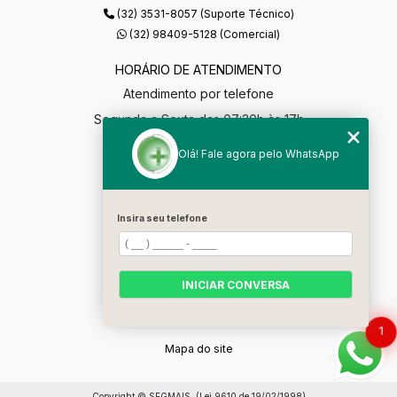
(32) 3531-8057 (Suporte Técnico)
(32) 98409-5128 (Comercial)
HORÁRIO DE ATENDIMENTO
Atendimento por telefone
Segunda a Sexta das 07:30h às 17h
segmaisgestao@gmail.com
Olá! Fale agora pelo WhatsApp
MENU
Home
Insira seu telefone
Empresa
Soluções
INICIAR CONVERSA
Contato
Categorias
1
Mapa do site
Copyright © SEGMAIS. (Lei 9610 de 19/02/1998)