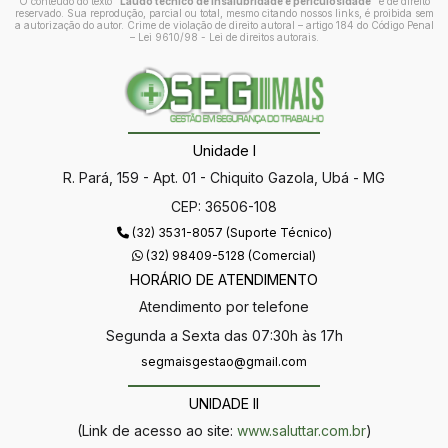
O conteúdo do texto "
Laudo técnico de insalubridade e periculosidade
" é de direito
reservado. Sua reprodução, parcial ou total, mesmo citando nossos links, é proibida sem
a autorização do autor. Crime de violação de direito autoral – artigo 184 do Código Penal
–
Lei 9610/98 - Lei de direitos autorais
.
Unidade I
R. Pará, 159 - Apt. 01 - Chiquito Gazola, Ubá - MG
CEP: 36506-108
(32) 3531-8057 (Suporte Técnico)
(32) 98409-5128 (Comercial)
HORÁRIO DE ATENDIMENTO
Atendimento por telefone
Segunda a Sexta das 07:30h às 17h
segmaisgestao@gmail.com
UNIDADE II
(Link de acesso ao site:
www.saluttar.com.br
)