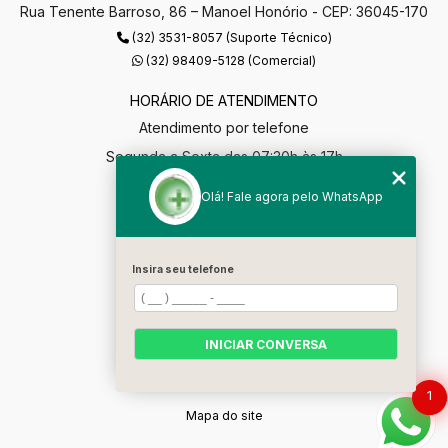
Rua Tenente Barroso, 86 – Manoel Honório - CEP: 36045-170
(32) 3531-8057 (Suporte Técnico)
(32) 98409-5128 (Comercial)
HORÁRIO DE ATENDIMENTO
Atendimento por telefone
Segunda a Sexta das 07:30h às 17h
segmaisgestao@gmail.com
Olá! Fale agora pelo WhatsApp
MENU
Home
Insira seu telefone
Empresa
Soluções
INICIAR CONVERSA
Contato
Categorias
1
Mapa do site