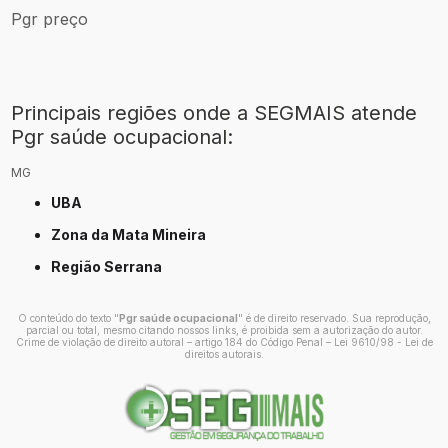
Pgr preço
Principais regiões onde a SEGMAIS atende
Pgr saúde ocupacional:
MG
UBA
Zona da Mata Mineira
Região Serrana
O conteúdo do texto "
Pgr saúde ocupacional
" é de direito reservado. Sua reprodução,
parcial ou total, mesmo citando nossos links, é proibida sem a autorização do autor.
Crime de violação de direito autoral – artigo 184 do Código Penal –
Lei 9610/98 - Lei de
direitos autorais
.