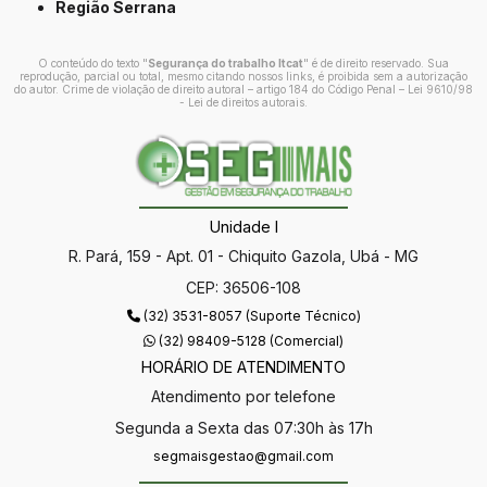
Região Serrana
O conteúdo do texto "
Segurança do trabalho ltcat
" é de direito reservado. Sua
reprodução, parcial ou total, mesmo citando nossos links, é proibida sem a autorização
do autor. Crime de violação de direito autoral – artigo 184 do Código Penal –
Lei 9610/98
- Lei de direitos autorais
.
Unidade I
R. Pará, 159 - Apt. 01 - Chiquito Gazola, Ubá - MG
CEP: 36506-108
(32) 3531-8057 (Suporte Técnico)
(32) 98409-5128 (Comercial)
HORÁRIO DE ATENDIMENTO
Atendimento por telefone
Segunda a Sexta das 07:30h às 17h
segmaisgestao@gmail.com