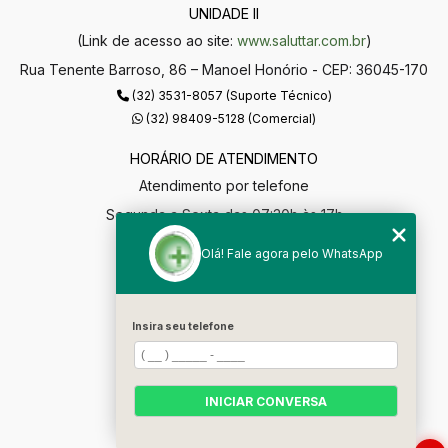
UNIDADE II
(Link de acesso ao site:
www.saluttar.com.br
)
Rua Tenente Barroso, 86 – Manoel Honório - CEP: 36045-170
(32) 3531-8057 (Suporte Técnico)
(32) 98409-5128 (Comercial)
HORÁRIO DE ATENDIMENTO
Atendimento por telefone
Segunda a Sexta das 07:30h às 17h
segmaisgestao@gmail.com
Olá! Fale agora pelo WhatsApp
MENU
Home
Insira seu telefone
Empresa
Soluções
INICIAR CONVERSA
Contato
Categorias