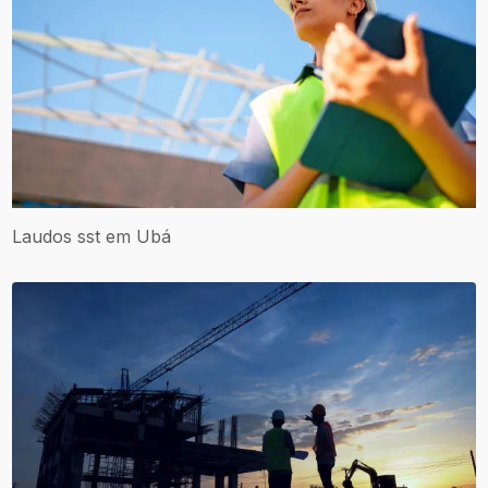
Laudos sst​ em Ubá