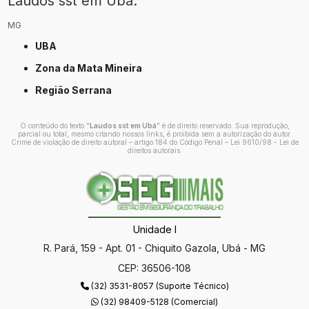
Laudos sst​ em Ubá:
MG
UBA
Zona da Mata Mineira
Região Serrana
O conteúdo do texto "
Laudos sst​ em Ubá
" é de direito reservado. Sua reprodução,
parcial ou total, mesmo citando nossos links, é proibida sem a autorização do autor.
Crime de violação de direito autoral – artigo 184 do Código Penal –
Lei 9610/98 - Lei de
direitos autorais
.
Unidade I
R. Pará, 159 - Apt. 01 - Chiquito Gazola, Ubá - MG
CEP: 36506-108
(32) 3531-8057 (Suporte Técnico)
(32) 98409-5128 (Comercial)